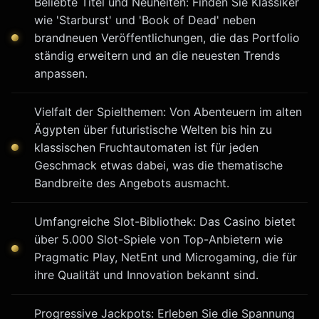
Beliebte Titel und Neuheiten: Finden Sie Klassiker
wie 'Starburst' und 'Book of Dead' neben
brandneuen Veröffentlichungen, die das Portfolio
ständig erweitern und an die neuesten Trends
anpassen.
Vielfalt der Spielthemen: Von Abenteuern im alten
Ägypten über futuristische Welten bis hin zu
klassischen Fruchtautomaten ist für jeden
Geschmack etwas dabei, was die thematische
Bandbreite des Angebots ausmacht.
Umfangreiche Slot-Bibliothek: Das Casino bietet
über 5.000 Slot-Spiele von Top-Anbietern wie
Pragmatic Play, NetEnt und Microgaming, die für
ihre Qualität und Innovation bekannt sind.
Progressive Jackpots: Erleben Sie die Spannung