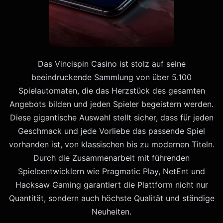
Das Vincispin Casino ist stolz auf seine
beeindruckende Sammlung von über 5.100
Spielautomaten, die das Herzstück des gesamten
Angebots bilden und jeden Spieler begeistern werden.
Diese gigantische Auswahl stellt sicher, dass für jeden
Geschmack und jede Vorliebe das passende Spiel
vorhanden ist, von klassischen bis zu modernen Titeln.
Durch die Zusammenarbeit mit führenden
Spieleentwicklern wie Pragmatic Play, NetEnt und
Hacksaw Gaming garantiert die Plattform nicht nur
Quantität, sondern auch höchste Qualität und ständige
Neuheiten.