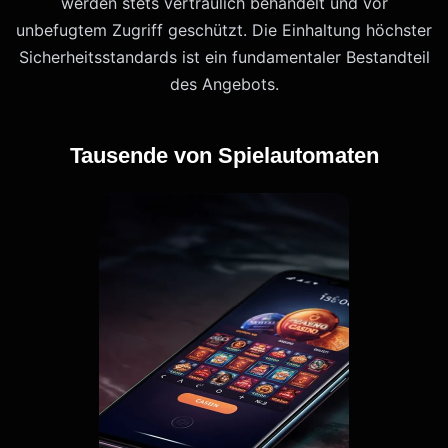
werden stets vertraulich behandelt und vor
unbefugtem Zugriff geschützt. Die Einhaltung höchster
Sicherheitsstandards ist ein fundamentaler Bestandteil
des Angebots.
Tausende von Spielautomaten