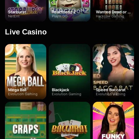
Starburst
Reactoonz 2
Wanted Dead or a Wild
NetEnt
Play'n GO
Hacksaw Gaming
Live Casino
Mega Ball
Blackjack
Speed Baccarat
Evolution Gaming
Evolution Gaming
Evolution Gaming