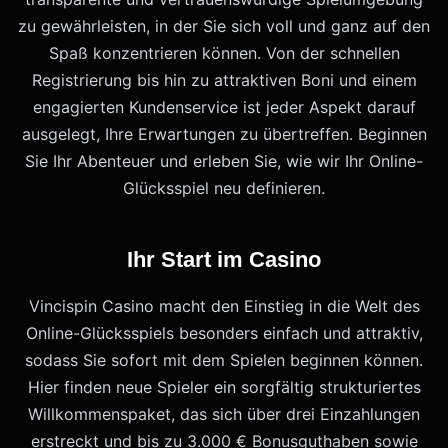
zu gewährleisten, in der Sie sich voll und ganz auf den
Spaß konzentrieren können. Von der schnellen
Registrierung bis hin zu attraktiven Boni und einem
engagierten Kundenservice ist jeder Aspekt darauf
ausgelegt, Ihre Erwartungen zu übertreffen. Beginnen
Sie Ihr Abenteuer und erleben Sie, wie wir Ihr Online-
Glücksspiel neu definieren.
Ihr Start im Casino
Vincispin Casino macht den Einstieg in die Welt des
Online-Glücksspiels besonders einfach und attraktiv,
sodass Sie sofort mit dem Spielen beginnen können.
Hier finden neue Spieler ein sorgfältig strukturiertes
Willkommenspaket, das sich über drei Einzahlungen
erstreckt und bis zu 3.000 € Bonusguthaben sowie